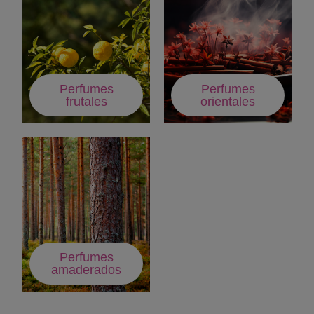
Perfumes
Perfumes
frutales
orientales
Perfumes
amaderados