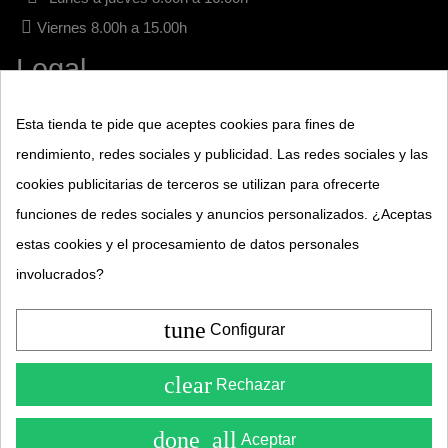
Viernes 8.00h a 15.00h
Legal
Aviso legal
Esta tienda te pide que aceptes cookies para fines de
rendimiento, redes sociales y publicidad. Las redes sociales y las
Términos y condiciones
cookies publicitarias de terceros se utilizan para ofrecerte
Política de privacidad
funciones de redes sociales y anuncios personalizados. ¿Aceptas
estas cookies y el procesamiento de datos personales
Política de Cookies
involucrados?
Base legal sorteos
tune
Base legal concurso
Configurar
Guía de compra
clear
Rechazar
Condiciones de envío
¡Consúltanos!
done_all
Aceptar