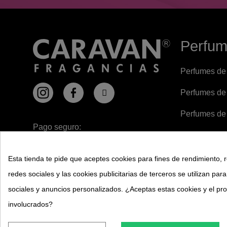
Perfu
Perfumes de
Perfumes de
Perfumes de
Pago seguro:
Perfumes de 
Perfumes un
Esta tienda te pide que aceptes cookies para fines de rendimiento, r
redes sociales y las cookies publicitarias de terceros se utilizan par
Mundo perf
sociales y anuncios personalizados. ¿Aceptas estas cookies y el p
involucrados?