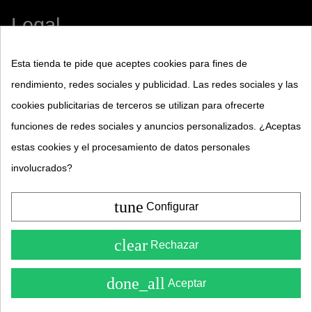
Legal
Aviso legal
Esta tienda te pide que aceptes cookies para fines de
rendimiento, redes sociales y publicidad. Las redes sociales y las
Términos y condiciones
cookies publicitarias de terceros se utilizan para ofrecerte
Política de privacidad
funciones de redes sociales y anuncios personalizados. ¿Aceptas
estas cookies y el procesamiento de datos personales
Política de Cookies
involucrados?
Base legal sorteos
tune
Base legal concurso
Configurar
Guía de compra
clear
Rechazar
Condiciones de envío
¡Consúltanos!
done_all
Aceptar
Test de