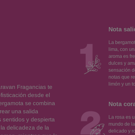
Nota sal
La bergamot
lima, con un
aroma es fre
dulces y am
sensación de
notas que r
limón y un to
ravan Fragancias te
isticación desde el
a bergamota se combina
Nota cor
crear una salida
La rosa es u
 sentidos y despierta
mundo de la 
 la delicadeza de la
delicado y 