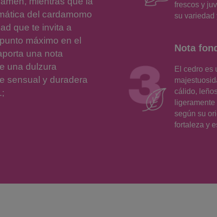
clamen, mientras que la
frescos y ju
romática del cardamomo
su variedad
d que te invita a
 punto máximo en el
Nota fon
aporta una nota
de una dulzura
El cedro es
e sensual y duradera
majestuosid
cálido, leño
.;
ligeramente 
según su or
fortaleza y e