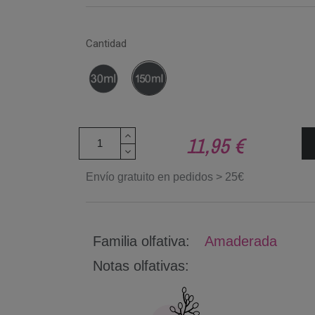
Cantidad
30
150
ml
ml
11,95 €
Envío gratuito en pedidos > 25€
Familia olfativa:
Amaderada
Notas olfativas: