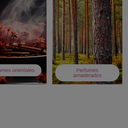
umes orientales
Perfumes
amaderados