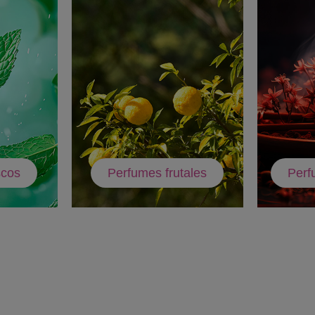
scos
Perfumes frutales
Perf