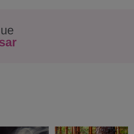
que
sar