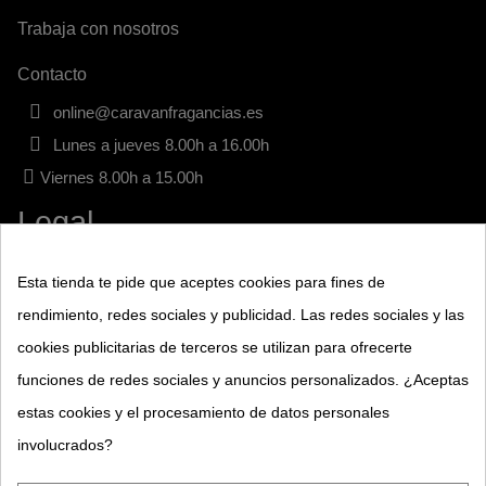
Trabaja con nosotros
Contacto
online@caravanfragancias.es
Lunes a jueves 8.00h a 16.00h
Viernes 8.00h a 15.00h
Legal
Aviso legal
Esta tienda te pide que aceptes cookies para fines de
rendimiento, redes sociales y publicidad. Las redes sociales y las
Términos y condiciones
cookies publicitarias de terceros se utilizan para ofrecerte
Política de privacidad
funciones de redes sociales y anuncios personalizados. ¿Aceptas
estas cookies y el procesamiento de datos personales
Política de Cookies
involucrados?
Base legal sorteos