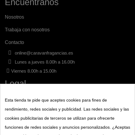
Encuentranos
Nosotros
Trabaja con nosotros
Contacto
online@caravanfragancias.es
Lunes a jueves 8.00h a 16.00h
Viernes 8.00h a 15.00h
Legal
Aviso legal
Esta tienda te pide que aceptes cookies para fines de
rendimiento, redes sociales y publicidad. Las redes sociales y las
Términos y condiciones
cookies publicitarias de terceros se utilizan para ofrecerte
Política de privacidad
funciones de redes sociales y anuncios personalizados. ¿Aceptas